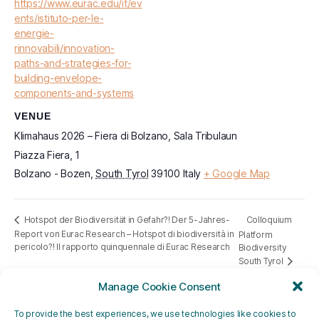
https://www.eurac.edu/it/ev
ents/istituto-per-le-
energie-
rinnovabili/innovation-
paths-and-strategies-for-
building-envelope-
components-and-systems
VENUE
Klimahaus 2026 – Fiera di Bolzano, Sala Tribulaun
Piazza Fiera, 1
Bolzano - Bozen
,
South Tyrol
39100
Italy
+ Google Map
Colloquium
Hotspot der Biodiversität in Gefahr?! Der 5-Jahres-
Report von Eurac Research – Hotspot di biodiversità in
Platform
pericolo?! Il rapporto quinquennale di Eurac Research
Biodiversity
South Tyrol
Manage Cookie Consent
To provide the best experiences, we use technologies like cookies to