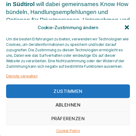
in Südtirol
will dabei gemeinsames Know How
bündeln, Handlungsempfehlungen und
Optionen für Privatpersonen, Unternehmen und
politische Entscheidungsträger aufzeigen, und
Cookie-Zustimmung ändern
und sich proaktiv in die Nachhaltigkeitsdebatte
Um die besten Erfahrungen zu bieten, verwenden wir Technologien wie
in Südtirol einbringen.
Cookies, um Geräteinformationen zu speichern und/oder darauf
zuzugreifen. Die Zustimmung zu diesen Technologien ermöglicht es
uns, Daten wie das Surfverhalten oder eindeutige IDs auf dieser
Die Allianz besteht aus neun Mitgliedern, von
Website zu verarbeiten. Eine Nichtzustimmung oder der Widerruf der
denen sieben Kernpartner sind: die Freie
Zustimmung kann sich negativ auf bestimmte Funktionen auswirken.
Universität Bozen, Eurac, die Philosophisch-
Dienste verwalten
Theologische Hochschule Brixen, Fraunhofer
Italia Research, Eco Research, das
ZUSTIMMEN
Versuchszentrum Laimburg, das
ABLEHNEN
Naturamuseum Südtirol; und zwei assoziierte
Partner: IDM Südtirol und das Ökoinstitut.
PRÄFERENZEN
Cookie Policy
Kontakte