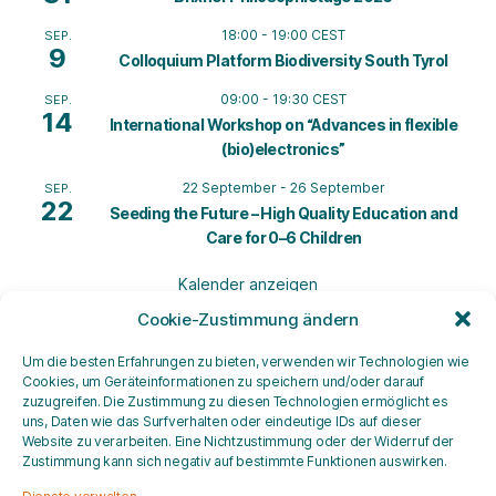
18:00
-
19:00
CEST
SEP.
9
Colloquium Platform Biodiversity South Tyrol
09:00
-
19:30
CEST
SEP.
14
International Workshop on “Advances in flexible
(bio)electronics”
22 September
-
26 September
SEP.
22
Seeding the Future – High Quality Education and
Care for 0–6 Children
Kalender anzeigen
Cookie-Zustimmung ändern
Newsletter hier abonnieren
Um die besten Erfahrungen zu bieten, verwenden wir Technologien wie
Cookies, um Geräteinformationen zu speichern und/oder darauf
zuzugreifen. Die Zustimmung zu diesen Technologien ermöglicht es
Privacy Statement
uns, Daten wie das Surfverhalten oder eindeutige IDs auf dieser
Website zu verarbeiten. Eine Nichtzustimmung oder der Widerruf der
Zustimmung kann sich negativ auf bestimmte Funktionen auswirken.
Cookie Policy